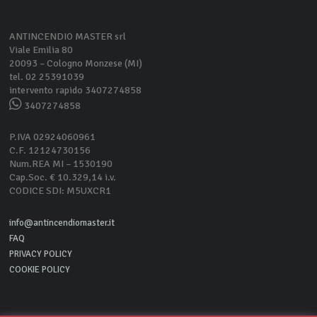
ANTINCENDIO MASTER srl
Viale Emilia 80
20093 – Cologno Monzese (MI)
tel. 02 25391039
intervento rapido 3407274858
3407274858
P.IVA 02924060961
C.F. 12124730156
Num.REA MI – 1530190
Cap.Soc. € 10.329,14 i.v.
CODICE SDI: M5UXCR1
info@antincendiomaster.it
FAQ
PRIVACY POLICY
COOKIE POLICY