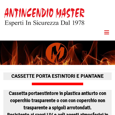
Skip
to
content
Esperti In
Antincendio
Sicurezza
Dal 1978
Master
CASSETTE PORTA ESTINTORI E PIANTANE
Cassetta portaestintore in plastica antiurto con
coperchio trasparente o con con coperchio non
trasparente a spigoli arrotondati.
Resistente ai raggi UV e agli agenti atmosferici in