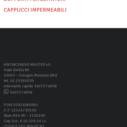
CAPPUCCI IMPERMEABILI
ANTINCENDIO MASTER srl
Viale Emilia 80
20093 – Cologno Monzese (MI)
tel. 02 25391039
intervento rapido 3407274858
3407274858
P.IVA 02924060961
C.F. 12124730156
Num.REA MI – 1530190
Cap.Soc. € 10.329,14 i.v.
CODICE SDI: M5UXCR1