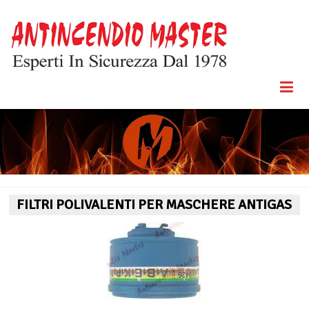
Skip
to
content
Esperti In
Antincendio
Sicurezza
Dal 1978
Master
FILTRI POLIVALENTI PER MASCHERE ANTIGAS