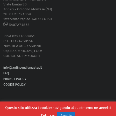
Viale Emilia 80
20093 – Cologno Monzese (MI)
tel. 02 25391039
intervento rapido 3407274858
3407274858
P.IVA 02924060961
C.F. 12124730156
Num.REA MI – 1530190
Cap.Soc. € 10.329,14 i.v.
CODICE SDI: M5UXCR1
info@antincendiomaster.it
FAQ
PRIVACY POLICY
COOKIE POLICY
Questo sito utilizza i cookie: navigando al suo interno ne accetti
Copyright © 2026
™ - All Right Reserved
Antincendio Master
l'utilizzo
Accetto