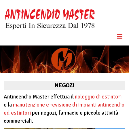
Skip
to
content
Esperti In
Antincendio
Sicurezza
Dal 1978
Master
NEGOZI
Antincendio Master effettua il
noleggio di estintori
e la
manutenzione e revisione di impianti antincendio
ed estintori
per negozi, farmacie e piccole attività
commerciali.