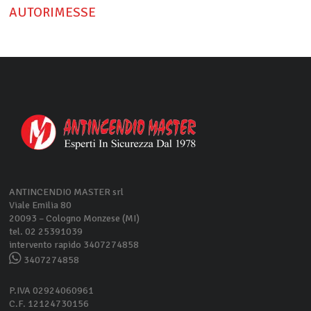
AUTORIMESSE
ANTINCENDIO MASTER srl
Viale Emilia 80
20093 – Cologno Monzese (MI)
tel. 02 25391039
intervento rapido 3407274858
3407274858
P.IVA 02924060961
C.F. 12124730156