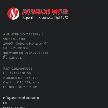
ANTINCENDIO MASTER srl
Viale Emilia 80
20093 – Cologno Monzese (MI)
tel. 02 25391039
intervento rapido 3407274858
3407274858
P.IVA 02924060961
C.F. 12124730156
Num.REA MI – 1530190
Cap.Soc. € 10.329,14 i.v.
CODICE SDI: M5UXCR1
info@antincendiomaster.it
FAQ